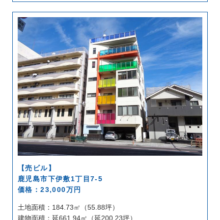
【売ビル】
鹿児島市下伊敷1丁目7-5
価格：23,000万円
土地面積：184.73㎡（55.88坪）
建物面積：延661.94㎡（延200.23坪）