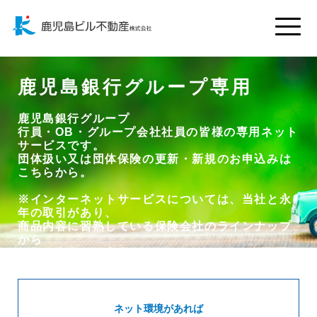
Toggle
naviga
鹿児島銀行グループ専用
鹿児島銀行グループ
行員・OB・グループ会社社員の皆様の専用ネット
サービスです。
団体扱い又は団体保険の更新・新規のお申込みは
こちらから。
※インターネットサービスについては、当社と永
年の取引があり、
商品内容に習熟している保険会社のラインナップ
から
下記の商品をご案内させていただいております。
ネット環境があれば