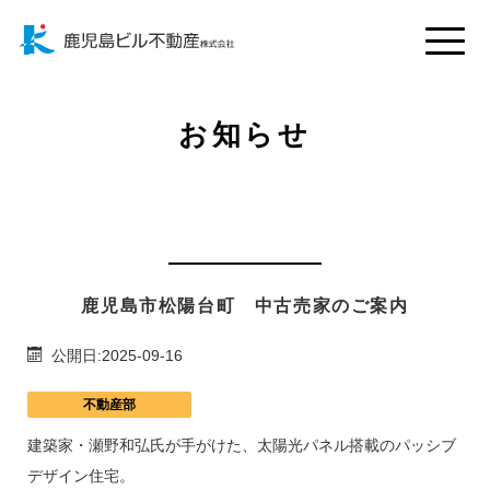
Toggle
naviga
お知らせ
鹿児島市松陽台町 中古売家のご案内
公開日:2025-09-16
不動産部
建築家・瀬野和弘氏が手がけた、太陽光パネル搭載のパッシブ
デザイン住宅。